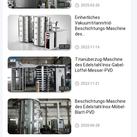
Titannitridbeschichtungsmas
00:07
2025-02-26
chine
Einheitliches
Vakuumtitannitrid-
Beschichtungs-Maschine
des
Anstrichschichtdicke-
große Kapazitäts-
Titannitridbeschichtungsmas
00:26
2022-11-16
Edelstahl-Schirm-
chine
Goldpvd
Titanüberzug-Maschine
des Edelstahl Inox-Gabel-
Löffel-Messer-PVD
Titannitridbeschichtungsmas
2022-11-21
chine
00:05
Beschichtungs-Maschine
des Edelstahl Inox-Möbel-
Blatt-PVD
Titannitridbeschichtungsmas
2020-06-28
chine
01:12