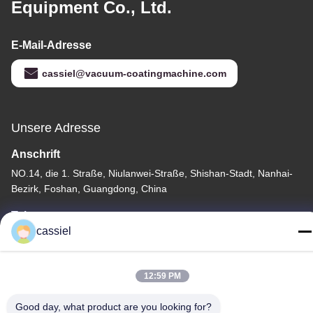
Equipment Co., Ltd.
E-Mail-Adresse
cassiel@vacuum-coatingmachine.com
Unsere Adresse
Anschrift
NO.14, die 1. Straße, Niulanwei-Straße, Shishan-Stadt, Nanhai-
Bezirk, Foshan, Guangdong, China
Tel.
cassiel
86-139-2915-0962
12:59 PM
Good day, what product are you looking for?