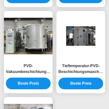
dekorative Trennwände
für Legierungsfelgen
Vakuum-
Beschichtungsanlage
PVD-
Tieftemperatur-PVD-
Vakuumbeschichtungsmaschine
Beschichtungsmaschine
für rostfreie,
mit mehreren
lebensmittelechte
Beste Preis
dekorativen Farben und
Beste Preis
Metallschneidwerkzeuge
gleichmäßiger
Ionenquelle für
Keramiktassen