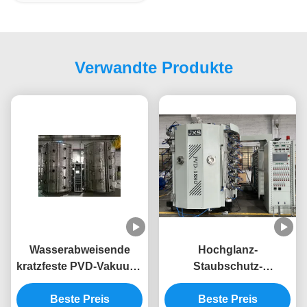
Verwandte Produkte
Wasserabweisende
Hochglanz-
kratzfeste PVD-Vakuum-
Staubschutz-
Beschichtungsmaschine,
Hitzebeständige PVD-
maßgeschneidert für
Beste Preis
Beschichtungsmaschine
Beste Preis