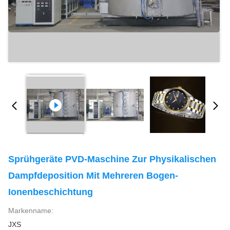
Sprühgeräte PVD-Maschine Zur Physikalischen
Dampfdeposition Mit Mehreren Bogen-
Ionenbeschichtung
Markenname:
JXS