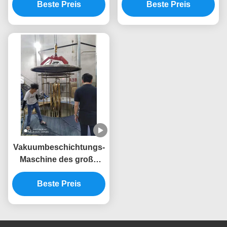
mit Edelstahlkammer für
Beste Preis
vollautomatischer
Beste Preis
Möbelrahmen
Steuerung für
maßgeschneiderte
Vergoldungsanlagen
Vakuumbeschichtungs-
Maschine des große
Kapazitäts-Edelstahl-
Möbel-Tabellen-Stuhl-
Beste Preis
Titangoldpvd