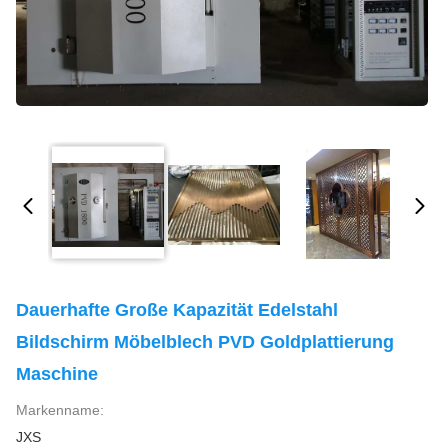
Dauerhafte Große Kapazität Edelstahl
Bildschirm Möbelblech PVD Goldplattierung
Maschine
Markenname:
JXS