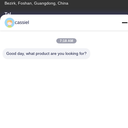
Bezirk, Foshan, Guangdong, China
Tel.
86-139-2915-0962
cassiel
7:18 AM
Good day, what product are you looking for?
Datenschutzrichtlinie
|
Sitemap
China Gute Qualität PVD-Vakuumbeschichtungsmaschine
Lieferant. Urheberrecht -2026 Foshan Jinxinsheng Vacuum
Equipment Co., Ltd. Alle Rechte. - Ich bin reserviert.