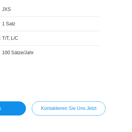
JXS
1 Satz
:
T/T, L/C
100 Sätze/Jahr
s
Kontaktieren Sie Uns Jetzt