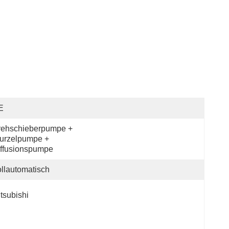
E
ehschieberpumpe + 
rzelpumpe + 
ffusionspumpe
llautomatisch
tsubishi