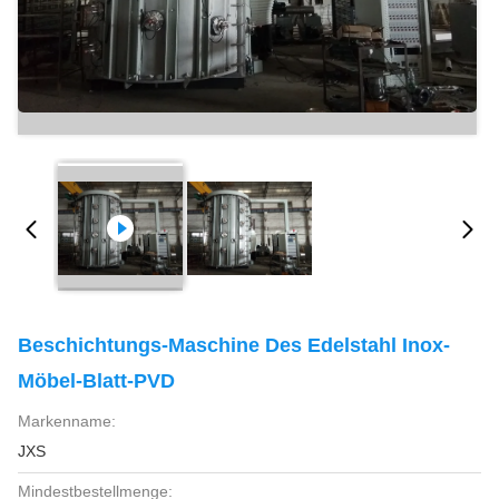
Beschichtungs-Maschine Des Edelstahl Inox-
Möbel-Blatt-PVD
Markenname:
JXS
Mindestbestellmenge: