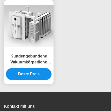
Edelstahl-Schirm-
Türrahmen-
Goldpvd
Beleuchtungs-
Hardware
Kundengebundene
Vakuumkörperliche
Bedampfen-Maschine
des Größen-Edelstahl-
Beste Preis
Hardware-Türrahmen-
PVD
Kontakt mit uns