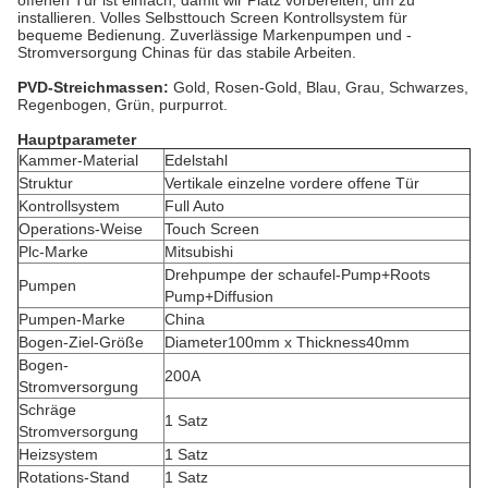
offenen Tür ist einfach, damit wir Platz vorbereiten, um zu
installieren. Volles Selbsttouch Screen Kontrollsystem für
bequeme Bedienung. Zuverlässige Markenpumpen und -
Stromversorgung Chinas für das stabile Arbeiten.
PVD-Streichmassen:
Gold, Rosen-Gold, Blau, Grau, Schwarzes,
Regenbogen, Grün, purpurrot.
Hauptparameter
Kammer-Material
Edelstahl
Struktur
Vertikale einzelne vordere offene Tür
Kontrollsystem
Full Auto
Operations-Weise
Touch Screen
Plc-Marke
Mitsubishi
Drehpumpe der schaufel-Pump+Roots
Pumpen
Pump+Diffusion
Pumpen-Marke
China
Bogen-Ziel-Größe
Diameter100mm x Thickness40mm
Bogen-
200A
Stromversorgung
Schräge
1 Satz
Stromversorgung
Heizsystem
1 Satz
Rotations-Stand
1 Satz