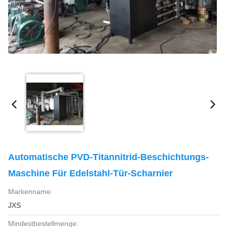
Automatische PVD-Titannitrid-Beschichtungs-
Maschine Für Edelstahl-Tür-Scharnier
Markenname:
JXS
Mindestbestellmenge: