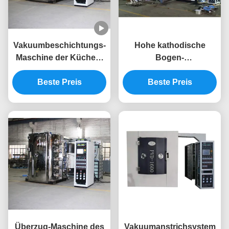
Vakuumbeschichtungs-
Hohe kathodische
Maschine der Küchen-
Bogen-
Waschbecken-Wasser-
Abscheideanlage des
Wannen-Rosen-
Beste Preis
Ionisierungs-Raten-
Beste Preis
Goldfarbschwarz-
Küchen-Wasser-
Farbepvd
Wannen-Vakuumpvd für
Rosen-Goldschwarz-
Farbe
Überzug-Maschine des
Vakuumanstrichsystem