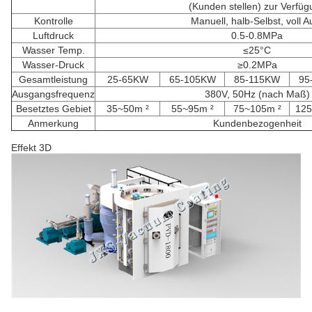
(Kunden stellen) zur Verfüg
Kontrolle
Manuell, halb-Selbst, voll A
Luftdruck
0.5-0.8MPa
Wasser Temp.
≤25°C
Wasser-Druck
≥0.2MPa
Gesamtleistung
25-65KW
65-105KW
85-115KW
95
Ausgangsfrequenz
380V, 50Hz (nach Maß)
Besetztes Gebiet
35~50m ²
55~95m ²
75~105m ²
125
Anmerkung
Kundenbezogenheit
Effekt 3D