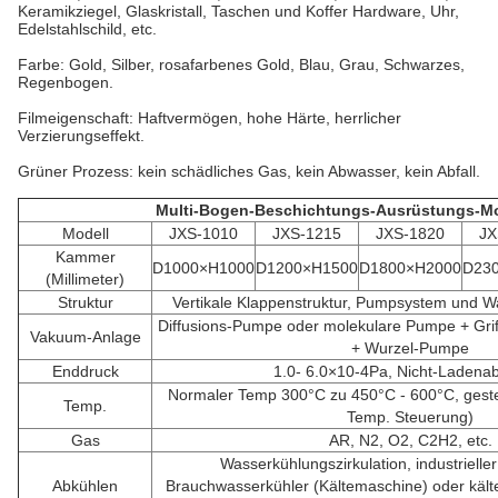
Keramikziegel, Glaskristall, Taschen und Koffer Hardware, Uhr,
Edelstahlschild, etc.
Farbe: Gold, Silber, rosafarbenes Gold, Blau, Grau, Schwarzes,
Regenbogen.
Filmeigenschaft: Haftvermögen, hohe Härte, herrlicher
Verzierungseffekt.
Grüner Prozess: kein schädliches Gas, kein Abwasser, kein Abfall.
Multi-Bogen-Beschichtungs-Ausrüstungs-Mo
Modell
JXS-1010
JXS-1215
JXS-1820
JX
Kammer
D1000×H1000
D1200×H1500
D1800×H2000
D23
(Millimeter)
Struktur
Vertikale Klappenstruktur, Pumpsystem und 
Diffusions-Pumpe oder molekulare Pumpe + Gr
Vakuum-Anlage
+ Wurzel-Pumpe
Enddruck
1.0- 6.0×10-4Pa, Nicht-Ladena
Normaler Temp 300°C zu 450°C - 600°C, gesteu
Temp.
Temp. Steuerung)
Gas
AR, N2, O2, C2H2, etc.
Wasserkühlungszirkulation, industrielle
Abkühlen
Brauchwasserkühler (Kältemaschine) oder käl