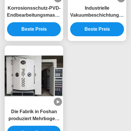
Korrosionsschutz-PVD-
Industrielle
Endbearbeitungsmaschine
Vakuumbeschichtungsgerä
in Lebensmittelqualität
für große Hohlräume
für Sanitärwasserhähne
Beste Preis
Beste Preis
mit
feuchtigkeitsbeständiger
Oberfläche im
Badezimmer
Die Fabrik in Foshan
produziert Mehrbogen-
Ionen-PVD-