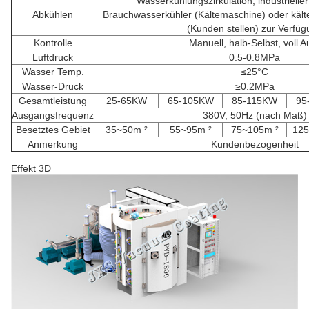
Wasserkühlungszirkulation, industrielle
Abkühlen
Brauchwasserkühler (Kältemaschine) oder käl
(Kunden stellen) zur Verfüg
Kontrolle
Manuell, halb-Selbst, voll A
Luftdruck
0.5-0.8MPa
Wasser Temp.
≤25°C
Wasser-Druck
≥0.2MPa
Gesamtleistung
25-65KW
65-105KW
85-115KW
95
Ausgangsfrequenz
380V, 50Hz (nach Maß)
Besetztes Gebiet
35~50m ²
55~95m ²
75~105m ²
125
Anmerkung
Kundenbezogenheit
Effekt 3D