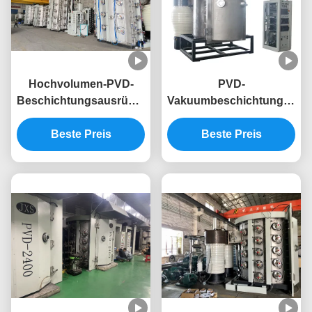
Hochvolumen-PVD-
PVD-
Beschichtungsausrüstung
Vakuumbeschichtungsmas
bietet eine breite Palette
für Edelstahlscheren,
von Farboptionen für
Beste Preis
Küchenmesser,
Beste Preis
die kompletten Rahmen
rostfreie
von Metalltischen und
Hartbeschichtungsausrüst
Stühlen