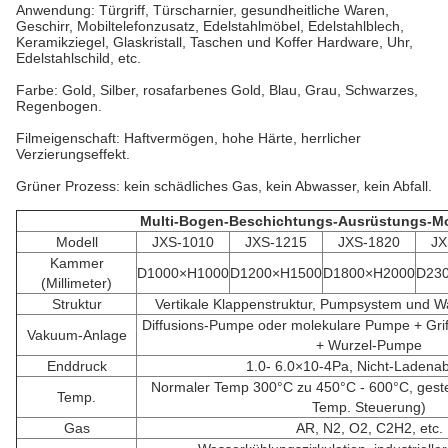
Anwendung: Türgriff, Türscharnier, gesundheitliche Waren,
Geschirr, Mobiltelefonzusatz, Edelstahlmöbel, Edelstahlblech,
Keramikziegel, Glaskristall, Taschen und Koffer Hardware, Uhr,
Edelstahlschild, etc.
Farbe: Gold, Silber, rosafarbenes Gold, Blau, Grau, Schwarzes,
Regenbogen.
Filmeigenschaft: Haftvermögen, hohe Härte, herrlicher
Verzierungseffekt.
Grüner Prozess: kein schädliches Gas, kein Abwasser, kein Abfall.
Multi-Bogen-Beschichtungs-Ausrüstungs-Mo
Modell
JXS-1010
JXS-1215
JXS-1820
JX
Kammer
D1000×H1000
D1200×H1500
D1800×H2000
D23
(Millimeter)
Struktur
Vertikale Klappenstruktur, Pumpsystem und 
Diffusions-Pumpe oder molekulare Pumpe + Gr
Vakuum-Anlage
+ Wurzel-Pumpe
Enddruck
1.0- 6.0×10-4Pa, Nicht-Ladena
Normaler Temp 300°C zu 450°C - 600°C, gesteu
Temp.
Temp. Steuerung)
Gas
AR, N2, O2, C2H2, etc.