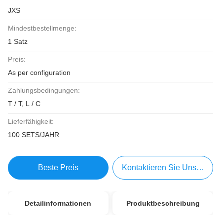
JXS
Mindestbestellmenge:
1 Satz
Preis:
As per configuration
Zahlungsbedingungen:
T / T, L / C
Lieferfähigkeit:
100 SETS/JAHR
Beste Preis
Kontaktieren Sie Uns Jetzt
Detailinformationen
Produktbeschreibung