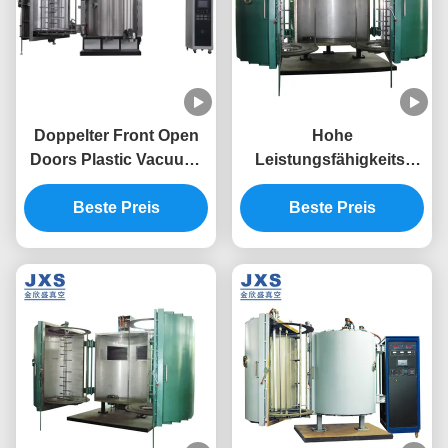
Doppelter Front Open
Hohe
Doors Plastic Vacuum,
Leistungsfähigkeits-
der Maschine
Doppeltüren-
Beste Preis
metallisiert
Vakuumthermische
Beste Preis
Verdampfungs-
Beschichtungs-Einheit
in Foshan JXS