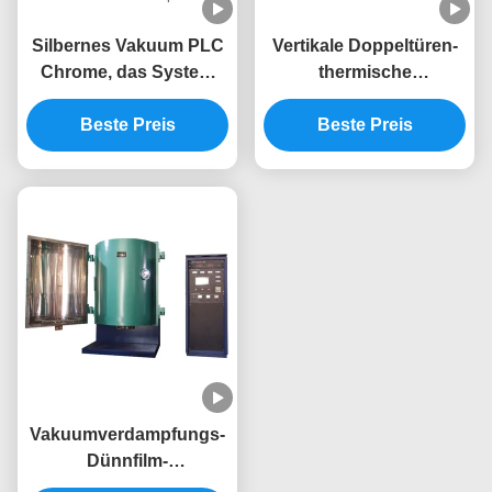
Silbernes Vakuum PLC
Vertikale Doppeltüren-
Chrome, das System
thermische
mit Flachschieber-
Verdampfungs-
Pumpe metallisiert
Beste Preis
Vakuumbeschichtungs-
Beste Preis
Maschine
Vakuumverdampfungs-
Dünnfilm-
Beschichtungs-