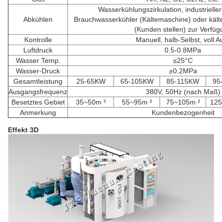
Wasserkühlungszirkulation, industrielle
Abkühlen
Brauchwasserkühler (Kältemaschine) oder käl
(Kunden stellen) zur Verfüg
Kontrolle
Manuell, halb-Selbst, voll A
Luftdruck
0.5-0.8MPa
Wasser Temp.
≤25°C
Wasser-Druck
≥0.2MPa
Gesamtleistung
25-65KW
65-105KW
85-115KW
95
Ausgangsfrequenz
380V, 50Hz (nach Maß)
Besetztes Gebiet
35~50m ²
55~95m ²
75~105m ²
125
Anmerkung
Kundenbezogenheit
Effekt 3D