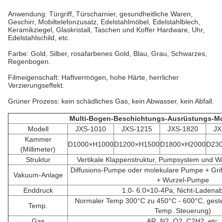
Anwendung: Türgriff, Türscharnier, gesundheitliche Waren,
Geschirr, Mobiltelefonzusatz, Edelstahlmöbel, Edelstahlblech,
Keramikziegel, Glaskristall, Taschen und Koffer Hardware, Uhr,
Edelstahlschild, etc.
Farbe: Gold, Silber, rosafarbenes Gold, Blau, Grau, Schwarzes,
Regenbogen.
Filmeigenschaft: Haftvermögen, hohe Härte, herrlicher
Verzierungseffekt.
Grüner Prozess: kein schädliches Gas, kein Abwasser, kein Abfall.
Multi-Bogen-Beschichtungs-Ausrüstungs-Mo
Modell
JXS-1010
JXS-1215
JXS-1820
JX
Kammer
D1000×H1000
D1200×H1500
D1800×H2000
D23
(Millimeter)
Struktur
Vertikale Klappenstruktur, Pumpsystem und 
Diffusions-Pumpe oder molekulare Pumpe + Gr
Vakuum-Anlage
+ Wurzel-Pumpe
Enddruck
1.0- 6.0×10-4Pa, Nicht-Ladena
Normaler Temp 300°C zu 450°C - 600°C, gesteu
Temp.
Temp. Steuerung)
Gas
AR, N2, O2, C2H2, etc.