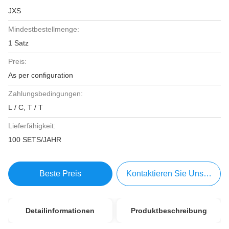
JXS
Mindestbestellmenge:
1 Satz
Preis:
As per configuration
Zahlungsbedingungen:
L / C, T / T
Lieferfähigkeit:
100 SETS/JAHR
Beste Preis
Kontaktieren Sie Uns Jetzt
Detailinformationen
Produktbeschreibung