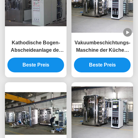
Kathodische Bogen-
Vakuumbeschichtungs-
Abscheideanlage der
Maschine der Küchen-
hohe
Waschbecken-Wasser-
Leistungsfähigkeits-
Beste Preis
Wannen-Rosen-
Beste Preis
Hardware-Titan- Gold-
Goldfarbschwarz-
Rosen-Goldschwarz-
Farbepvd
Farbepvd